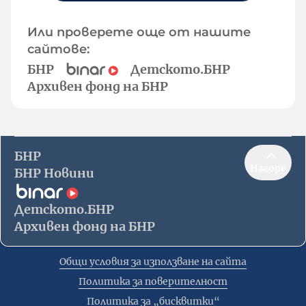
Или проверете още от нашите
сайтове:
БНР
Детското.БНР
Архивен фонд на БНР
БНР
Нагоре
БНР Новини
Детското.БНР
Архивен фонд на БНР
Общи условия за използване на сайта
Политика за поверителност
Политика за „бисквитки“