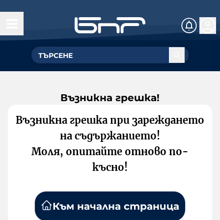
Възникна грешка!
Възникна грешка при зареждането
на съдържанието!
Моля, опитайте отново по-
късно!
Към начална страница