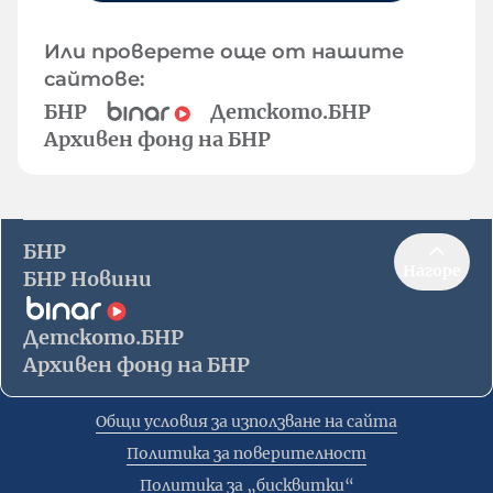
Или проверете още от нашите
сайтове:
БНР
Детското.БНР
Архивен фонд на БНР
БНР
Нагоре
БНР Новини
Детското.БНР
Архивен фонд на БНР
Общи условия за използване на сайта
Политика за поверителност
Политика за „бисквитки“