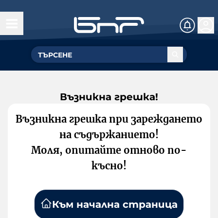
Възникна грешка!
Възникна грешка при зареждането
на съдържанието!
Моля, опитайте отново по-
късно!
Към начална страница