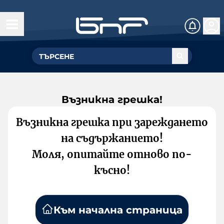
Възникна грешка!
Възникна грешка при зареждането
на съдържанието!
Моля, опитайте отново по-
късно!
Към начална страница