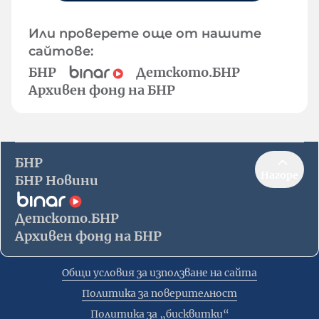
Или проверете още от нашите
сайтове:
БНР
Детското.БНР
Архивен фонд на БНР
БНР
Нагоре
БНР Новини
Детското.БНР
Архивен фонд на БНР
Общи условия за използване на сайта
Политика за поверителност
Политика за „бисквитки“