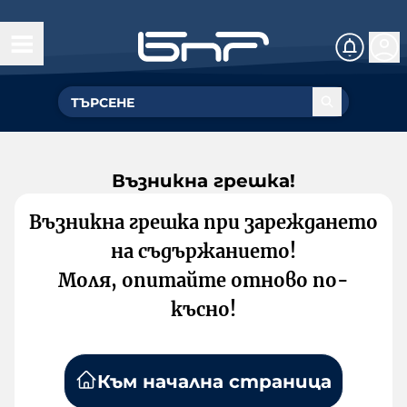
Възникна грешка!
Възникна грешка при зареждането
на съдържанието!
Моля, опитайте отново по-
късно!
Към начална страница