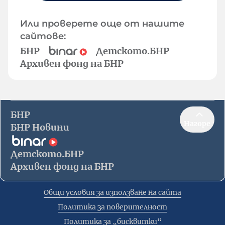
Или проверете още от нашите
сайтове:
БНР
Детското.БНР
Архивен фонд на БНР
БНР
Нагоре
БНР Новини
Детското.БНР
Архивен фонд на БНР
Общи условия за използване на сайта
Политика за поверителност
Политика за „бисквитки“