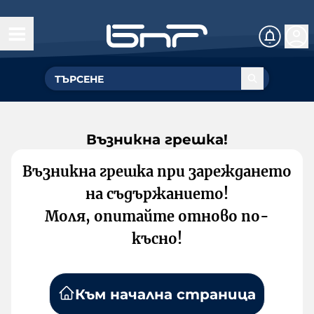
Възникна грешка!
Възникна грешка при зареждането
на съдържанието!
Моля, опитайте отново по-
късно!
Към начална страница