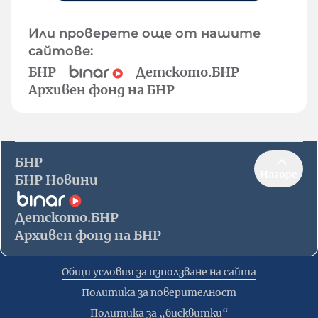
Или проверете още от нашите
сайтове:
БНР
Детското.БНР
Архивен фонд на БНР
БНР
Нагоре
БНР Новини
Детското.БНР
Архивен фонд на БНР
Общи условия за използване на сайта
Политика за поверителност
Политика за „бисквитки“