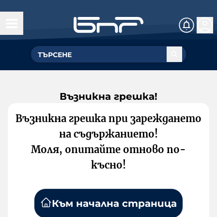
Възникна грешка!
Възникна грешка при зареждането
на съдържанието!
Моля, опитайте отново по-
късно!
Към начална страница