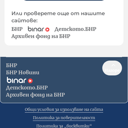
Или проверете още от нашите
сайтове:
БНР
Детското.БНР
Архивен фонд на БНР
БНР
Нагоре
БНР Новини
Детското.БНР
Архивен фонд на БНР
Общи условия за използване на сайта
Политика за поверителност
Политика за „бисквитки“