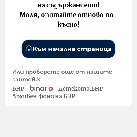
на съдържанието!
Моля, опитайте отново по-
късно!
Към начална страница
Или проверете още от нашите
сайтове:
БНР
Детското.БНР
Архивен фонд на БНР