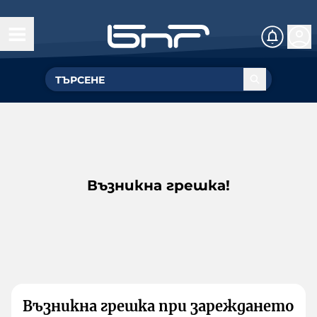
Възникна грешка!
Възникна грешка при зареждането