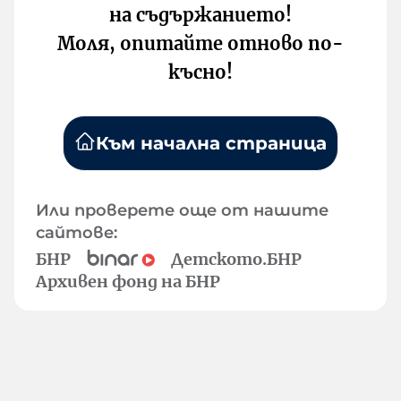
на съдържанието!
Моля, опитайте отново по-
късно!
Към начална страница
Или проверете още от нашите
сайтове:
БНР
Детското.БНР
Архивен фонд на БНР