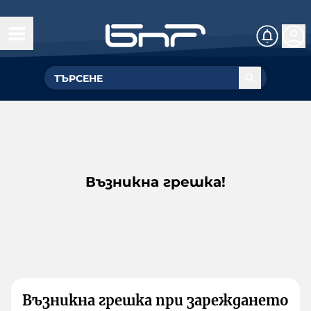
Възникна грешка!
Възникна грешка при зареждането