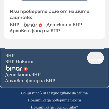
Или проверете още от нашите
сайтове:
БНР
Детското.БНР
Архивен фонд на БНР
БНР
Нагоре
БНР Новини
Детското.БНР
Архивен фонд на БНР
Общи условия за използване на сайта
Политика за поверителност
Политика за „бисквитки“