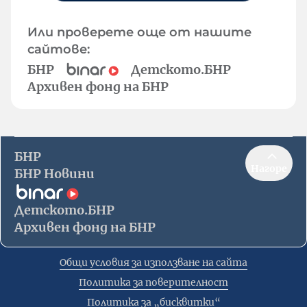
Или проверете още от нашите
сайтове:
БНР
Детското.БНР
Архивен фонд на БНР
БНР
Нагоре
БНР Новини
Детското.БНР
Архивен фонд на БНР
Общи условия за използване на сайта
Политика за поверителност
Политика за „бисквитки“