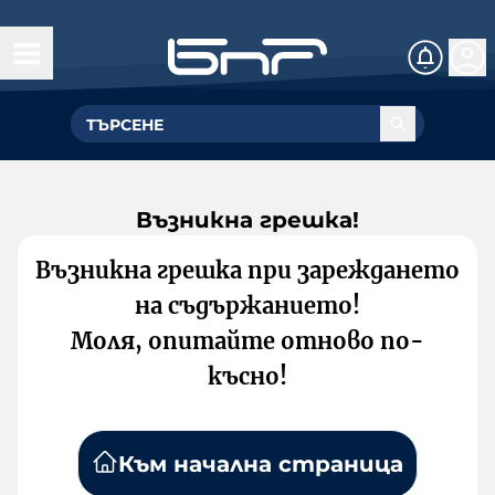
Възникна грешка!
Възникна грешка при зареждането
на съдържанието!
Моля, опитайте отново по-
късно!
Към начална страница