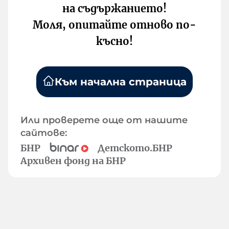
на съдържанието!
Моля, опитайте отново по-
късно!
Към начална страница
Или проверете още от нашите
сайтове:
БНР
Детското.БНР
Архивен фонд на БНР