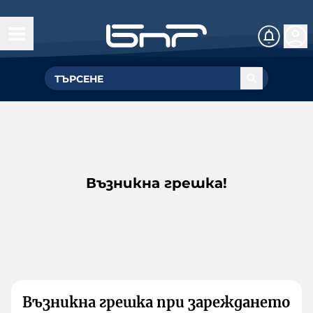
Възникна грешка!
Възникна грешка при зареждането