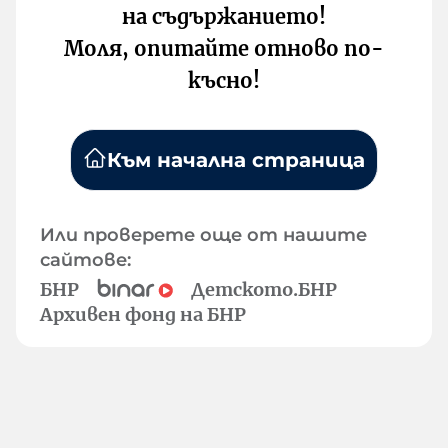
на съдържанието!
Моля, опитайте отново по-
късно!
Към начална страница
Или проверете още от нашите
сайтове:
БНР
Детското.БНР
Архивен фонд на БНР