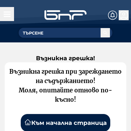
Възникна грешка!
Възникна грешка при зареждането
на съдържанието!
Моля, опитайте отново по-
късно!
Към начална страница