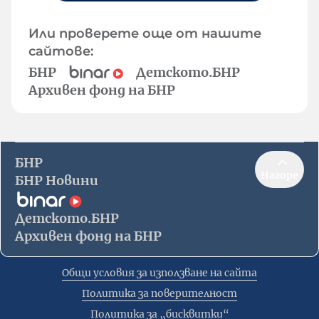
Или проверете още от нашите
сайтове:
БНР
Детското.БНР
Архивен фонд на БНР
БНР
Нагоре
БНР Новини
Детското.БНР
Архивен фонд на БНР
Общи условия за използване на сайта
Политика за поверителност
Политика за „бисквитки“