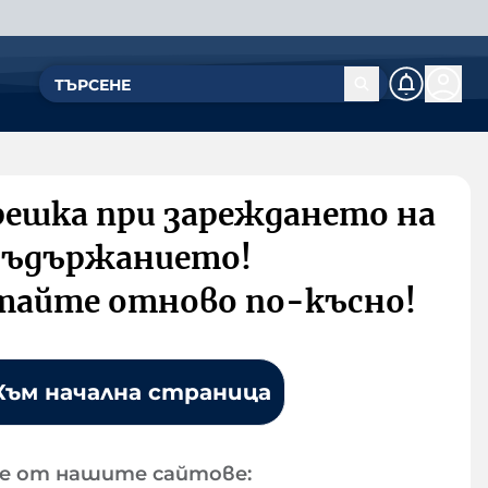
решка при зареждането на
съдържанието!
тайте отново по-късно!
Към начална страница
е от нашите сайтове: