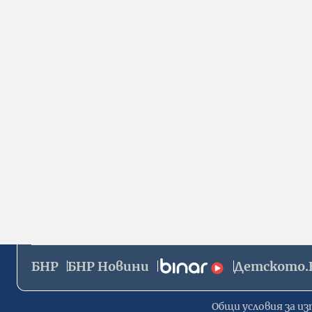
БНР
БНР Новини
Детското.
Общи условия за из