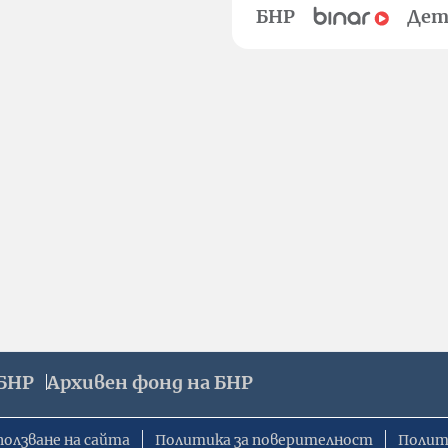
БНР
Дет
БНР
Архивен фонд на БНР
ползване на сайта
Политика за поверителност
Полит