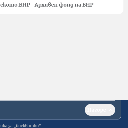
ското.БНР
Архивен фонд на БНР
Нагоре
ика за „бисквитки“