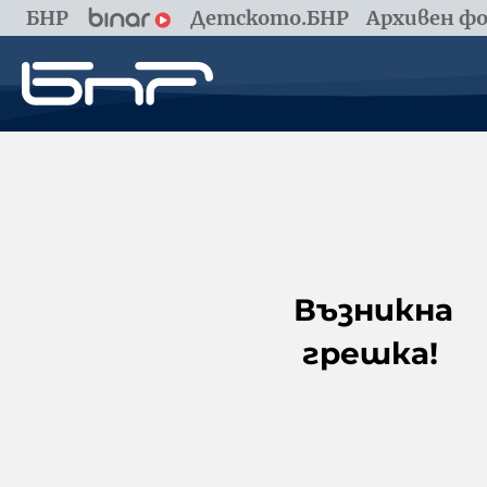
БНР
Детското.БНР
Архивен фо
Възникна
грешка!