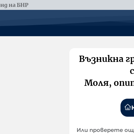
нд на БНР
Възникна г
Моля, опи
Или проверете ощ