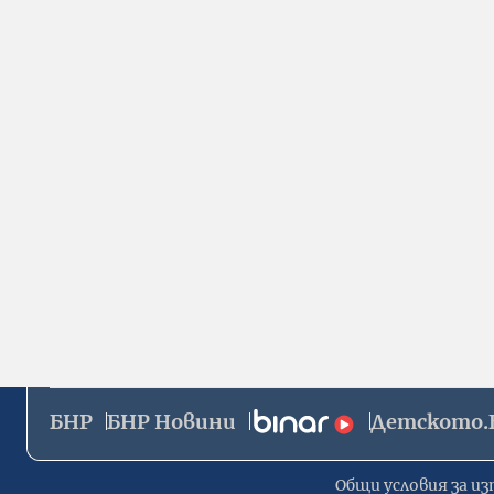
БНР
БНР Новини
Детското.
Общи условия за из