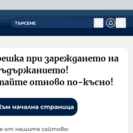
решка при зареждането на
съдържанието!
тайте отново по-късно!
Към начална страница
е от нашите сайтове: