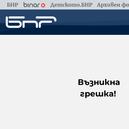
БНР
Детското.БНР
Архивен фо
Възникна
грешка!