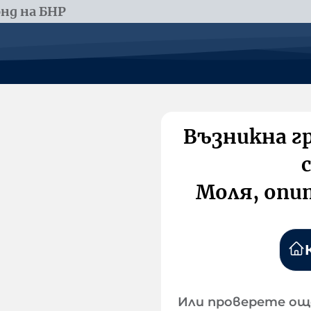
нд на БНР
Възникна г
Моля, опи
Или проверете ощ