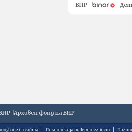
БНР
Дет
БНР
Архивен фонд на БНР
ползване на сайта
Политика за поверителност
Полит