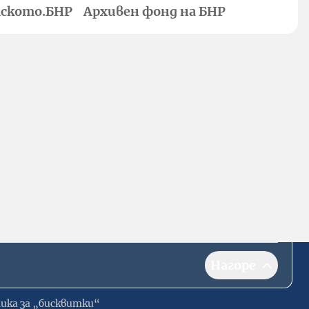
ското.БНР
Архивен фонд на БНР
Нагоре
ика за „бисквитки“