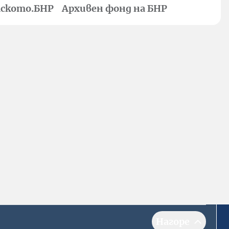
ското.БНР
Архивен фонд на БНР
Нагоре