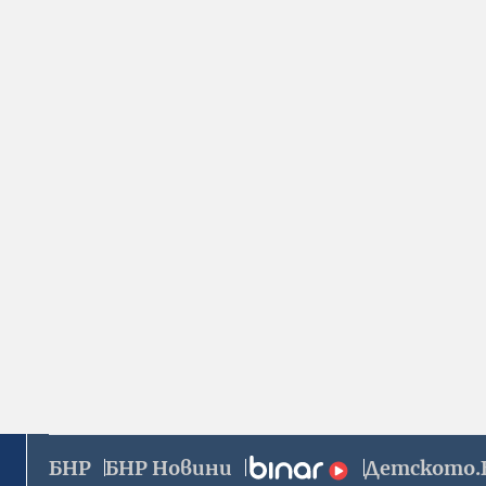
БНР
БНР Новини
Детското.