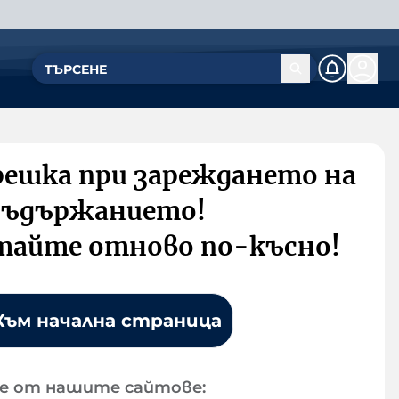
решка при зареждането на
съдържанието!
тайте отново по-късно!
Към начална страница
е от нашите сайтове: