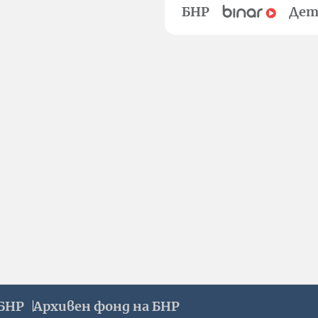
БНР
Дет
БНР
Архивен фонд на БНР