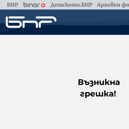
БНР
Детското.БНР
Архивен фо
Възникна
грешка!