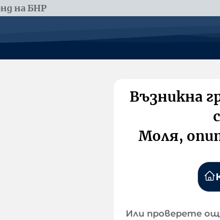
нд на БНР
Възникна г
Моля, опи
Или проверете ощ