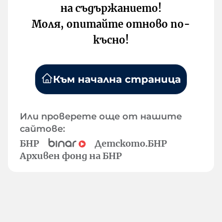
на съдържанието!
Моля, опитайте отново по-
късно!
Към начална страница
Или проверете още от нашите
сайтове:
БНР
Детското.БНР
Архивен фонд на БНР