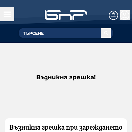
Възникна грешка!
Възникна грешка при зареждането