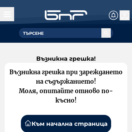
Възникна грешка!
Възникна грешка при зареждането
на съдържанието!
Моля, опитайте отново по-
късно!
Към начална страница