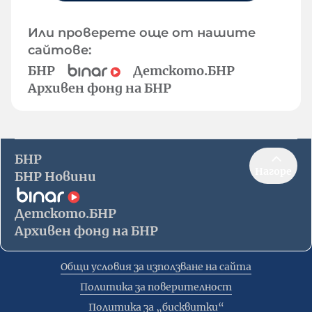
Или проверете още от нашите
сайтове:
БНР
Детското.БНР
Архивен фонд на БНР
БНР
Нагоре
БНР Новини
Детското.БНР
Архивен фонд на БНР
Общи условия за използване на сайта
Политика за поверителност
Политика за „бисквитки“