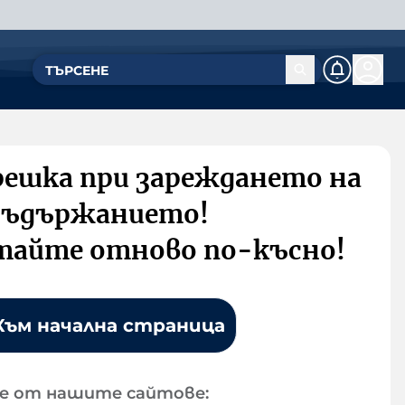
решка при зареждането на
съдържанието!
тайте отново по-късно!
Към начална страница
е от нашите сайтове: