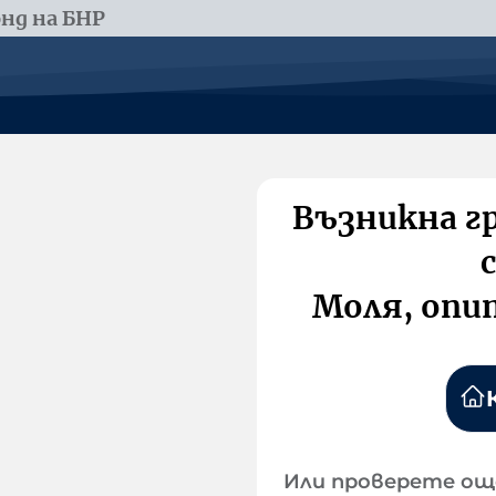
нд на БНР
Възникна г
Моля, опи
Или проверете ощ