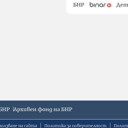
БНР
Дет
БНР
Архивен фонд на БНР
ползване на сайта
Политика за поверителност
Полит