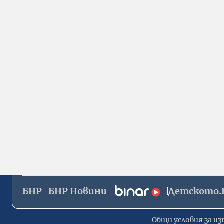
БНР
БНР Новини
Детското.
Общи условия за из