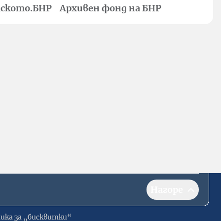
ското.БНР
Архивен фонд на БНР
Нагоре
ика за „бисквитки“