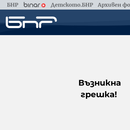
БНР
Детското.БНР
Архивен фо
Възникна
грешка!