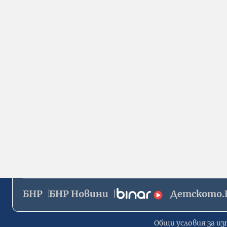
БНР
БНР Новини
Детското.
Общи условия за из