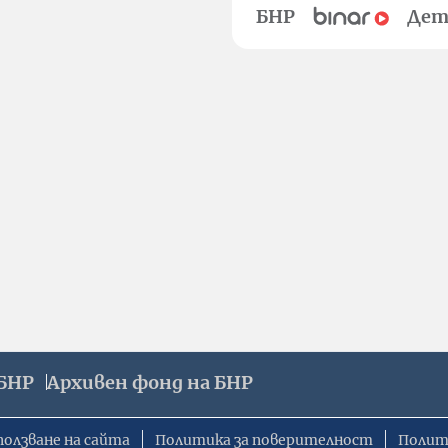
БНР
Дет
БНР
Архивен фонд на БНР
ползване на сайта
Политика за поверителност
Полит