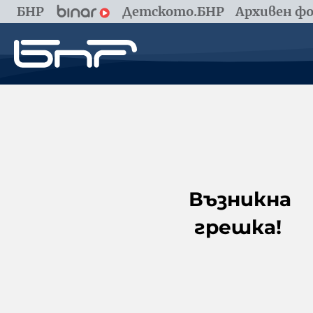
БНР
Детското.БНР
Архивен фо
Възникна
грешка!