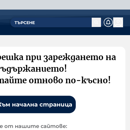
решка при зареждането на
съдържанието!
тайте отново по-късно!
Към начална страница
е от нашите сайтове: