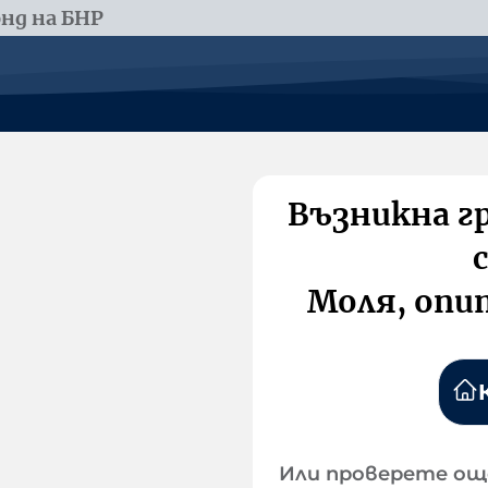
нд на БНР
Възникна г
Моля, опи
Или проверете ощ