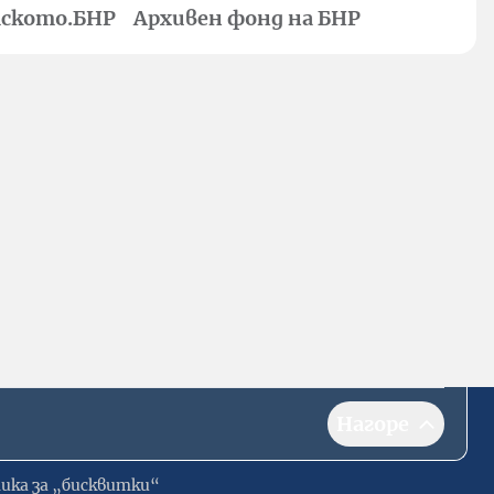
ското.БНР
Архивен фонд на БНР
Нагоре
ика за „бисквитки“