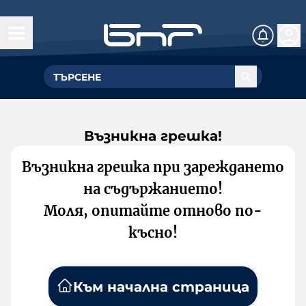
Възникна грешка!
Възникна грешка при зареждането
на съдържанието!
Моля, опитайте отново по-
късно!
Към начална страница