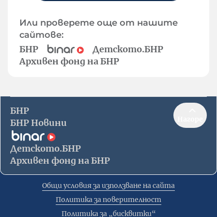
Или проверете още от нашите
сайтове:
БНР
Детското.БНР
Архивен фонд на БНР
БНР
Нагоре
БНР Новини
Детското.БНР
Архивен фонд на БНР
Общи условия за използване на сайта
Политика за поверителност
Политика за „бисквитки“