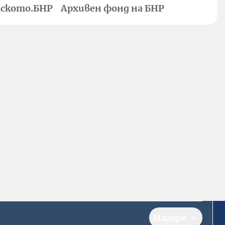
ското.БНР
Архивен фонд на БНР
Нагоре