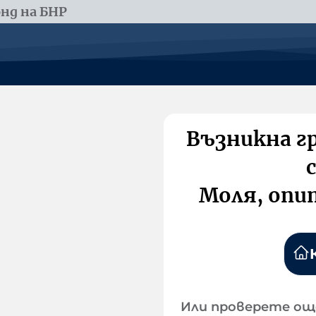
нд на БНР
Възникна г
Моля, опи
Или проверете ощ