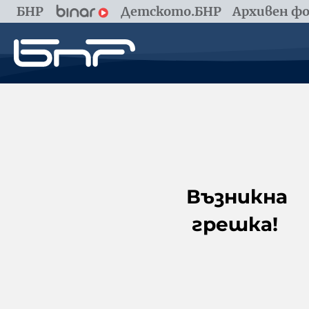
БНР
Детското.БНР
Архивен фо
Възникна
грешка!