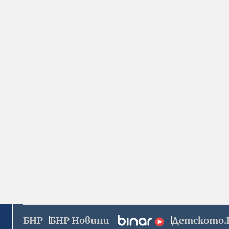
БНР
БНР Новини
Детското.