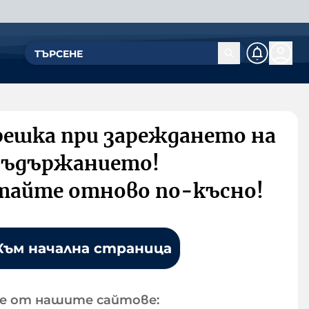
решка при зареждането на
съдържанието!
тайте отново по-късно!
Към начална страница
е от нашите сайтове: