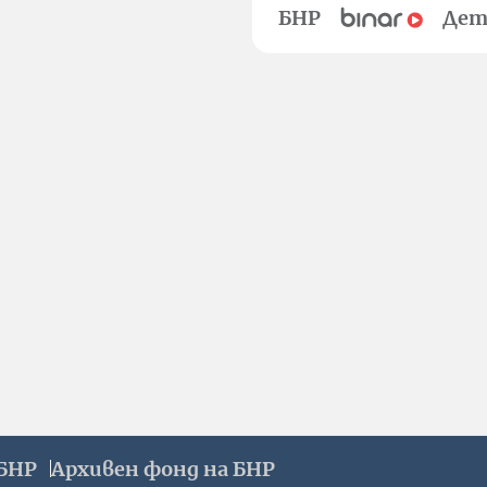
БНР
Дет
БНР
Архивен фонд на БНР