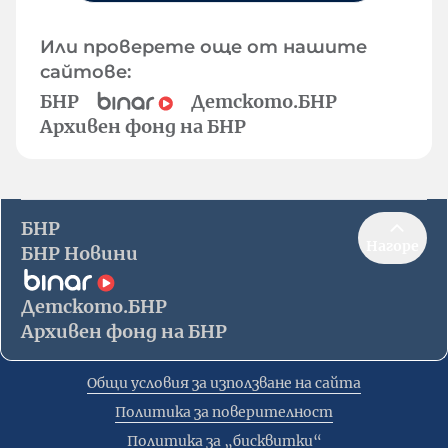
Или проверете още от нашите
сайтове:
БНР
Детското.БНР
Архивен фонд на БНР
БНР
Нагоре
БНР Новини
Детското.БНР
Архивен фонд на БНР
Общи условия за използване на сайта
Политика за поверителност
Политика за „бисквитки“