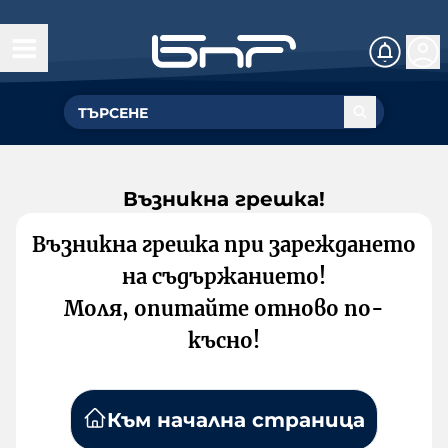
Възникна грешка!
Възникна грешка при зареждането
на съдържанието!
Моля, опитайте отново по-
късно!
Към начална страница