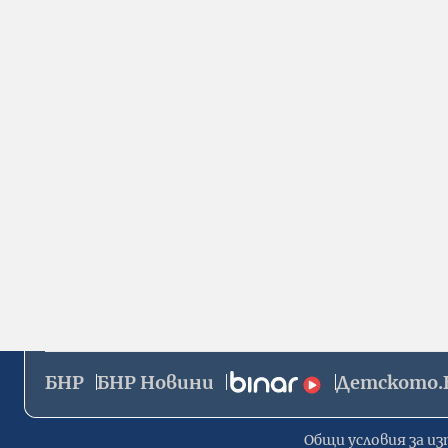
БНР
БНР Новини
Детското.
Общи условия за из