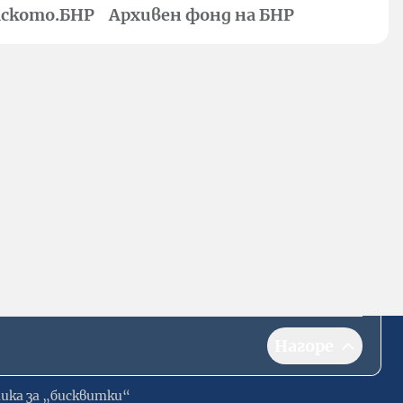
ското.БНР
Архивен фонд на БНР
Нагоре
ика за „бисквитки“