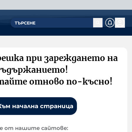
решка при зареждането на
съдържанието!
тайте отново по-късно!
Към начална страница
е от нашите сайтове: