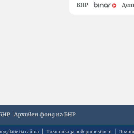
БНР
Дет
БНР
Архивен фонд на БНР
ползване на сайта
Политика за поверителност
Полит