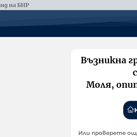
нд на БНР
Възникна г
Моля, опи
Или проверете ощ