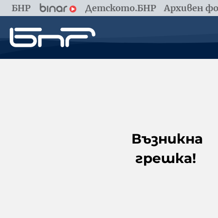
БНР
Детското.БНР
Архивен фо
Възникна
грешка!