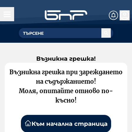
Възникна грешка!
Възникна грешка при зареждането
на съдържанието!
Моля, опитайте отново по-
късно!
Към начална страница