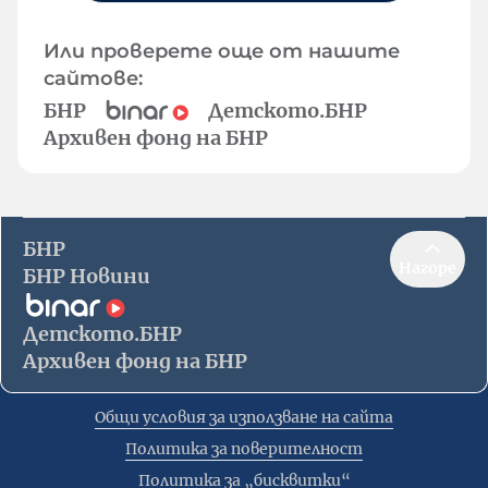
Или проверете още от нашите
сайтове:
БНР
Детското.БНР
Архивен фонд на БНР
БНР
Нагоре
БНР Новини
Детското.БНР
Архивен фонд на БНР
Общи условия за използване на сайта
Политика за поверителност
Политика за „бисквитки“