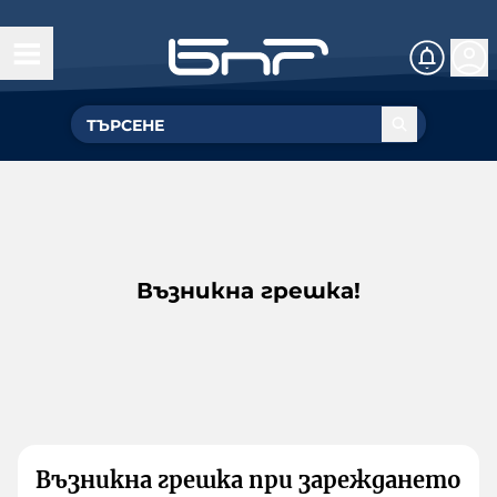
Възникна грешка!
Възникна грешка при зареждането