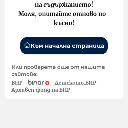
на съдържанието!
Моля, опитайте отново по-
късно!
Към начална страница
Или проверете още от нашите
сайтове:
БНР
Детското.БНР
Архивен фонд на БНР