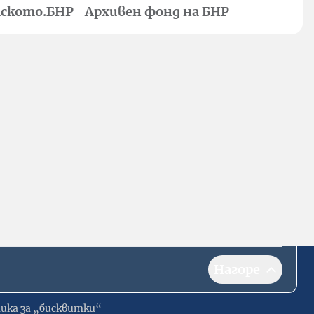
ското.БНР
Архивен фонд на БНР
Нагоре
ика за „бисквитки“