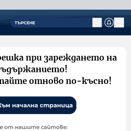
решка при зареждането на
съдържанието!
тайте отново по-късно!
Към начална страница
е от нашите сайтове: