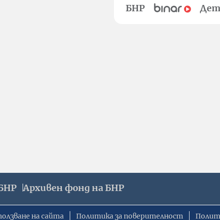
БНР
Дет
БНР
Архивен фонд на БНР
ползване на сайта
Политика за поверителност
Полит