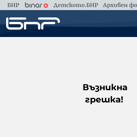
БНР
Детското.БНР
Архивен фо
Възникна
грешка!