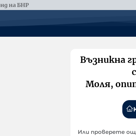
нд на БНР
Възникна г
Моля, опи
Или проверете ощ