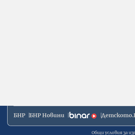
БНР
БНР Новини
Детското.
Общи условия за из