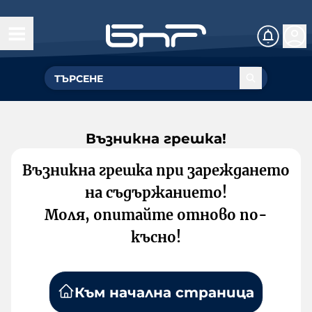
Възникна грешка!
Възникна грешка при зареждането
на съдържанието!
Моля, опитайте отново по-
късно!
Към начална страница