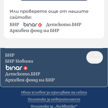
Или проверете още от нашите
сайтове:
БНР
Детското.БНР
Архивен фонд на БНР
БНР
Нагоре
БНР Новини
Детското.БНР
Архивен фонд на БНР
Общи условия за използване на сайта
Политика за поверителност
Политика за „бисквитки“