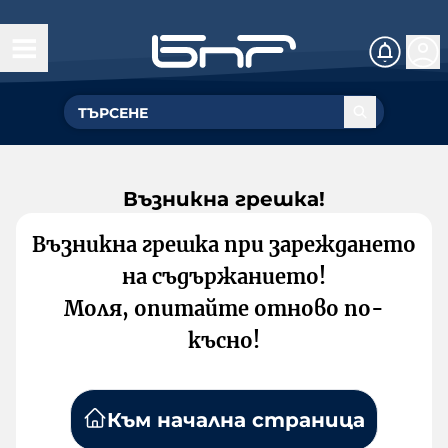
Възникна грешка!
Възникна грешка при зареждането
на съдържанието!
Моля, опитайте отново по-
късно!
Към начална страница