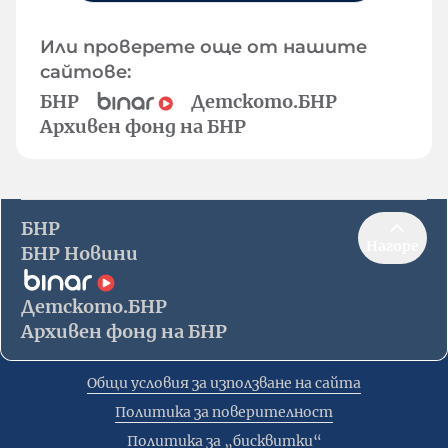
Или проверете още от нашите
сайтове:
БНР
Детското.БНР
Архивен фонд на БНР
БНР
Нагоре
БНР Новини
Детското.БНР
Архивен фонд на БНР
Общи условия за използване на сайта
Политика за поверителност
Политика за „бисквитки“