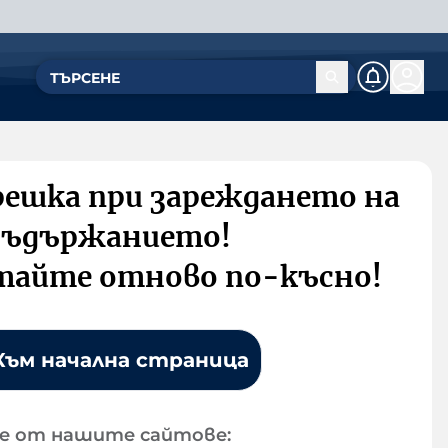
решка при зареждането на
съдържанието!
тайте отново по-късно!
Към начална страница
е от нашите сайтове: