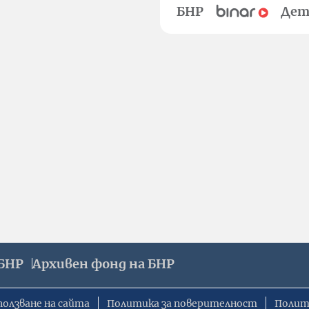
БНР
Дет
БНР
Архивен фонд на БНР
ползване на сайта
Политика за поверителност
Полит