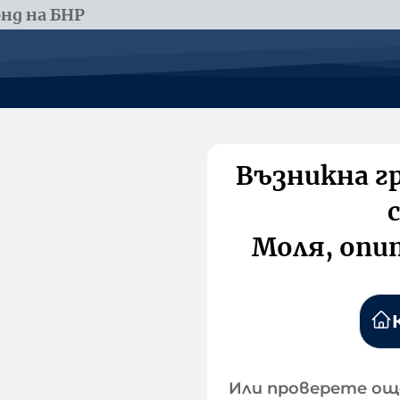
нд на БНР
Възникна г
Моля, опи
Или проверете ощ