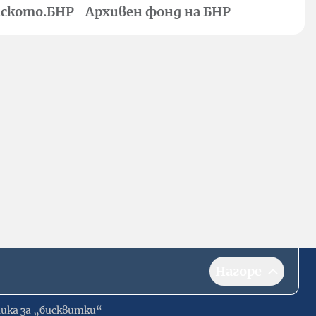
ското.БНР
Архивен фонд на БНР
Нагоре
ика за „бисквитки“