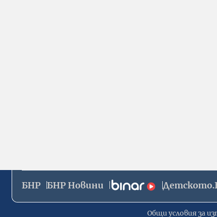
БНР
БНР Новини
Детското.
Общи условия за из