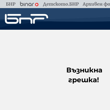
БНР
Детското.БНР
Архивен фо
Възникна
грешка!