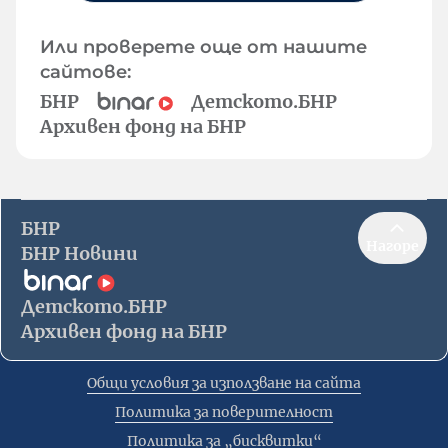
Или проверете още от нашите
сайтове:
БНР
Детското.БНР
Архивен фонд на БНР
БНР
Нагоре
БНР Новини
Детското.БНР
Архивен фонд на БНР
Общи условия за използване на сайта
Политика за поверителност
Политика за „бисквитки“