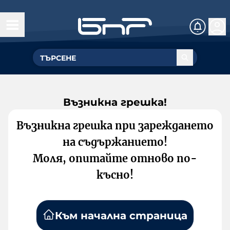
Възникна грешка!
Възникна грешка при зареждането
на съдържанието!
Моля, опитайте отново по-
късно!
Към начална страница