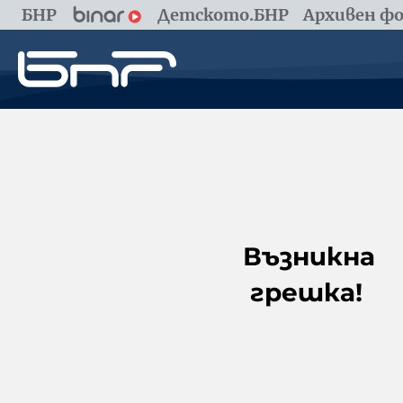
БНР
Детското.БНР
Архивен фо
Възникна
грешка!