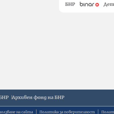
БНР
Дет
БНР
Архивен фонд на БНР
ползване на сайта
Политика за поверителност
Полит