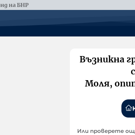
нд на БНР
Възникна г
Моля, опи
Или проверете ощ