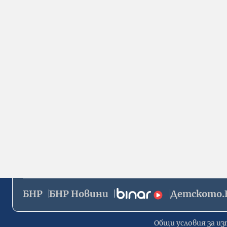
БНР
БНР Новини
Детското.
Общи условия за из