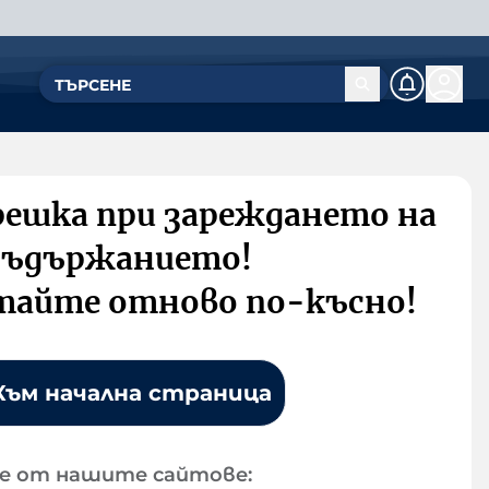
решка при зареждането на
съдържанието!
тайте отново по-късно!
Към начална страница
е от нашите сайтове: