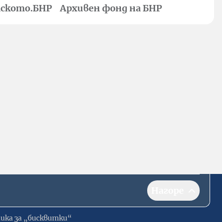
ското.БНР
Архивен фонд на БНР
Нагоре
ика за „бисквитки“