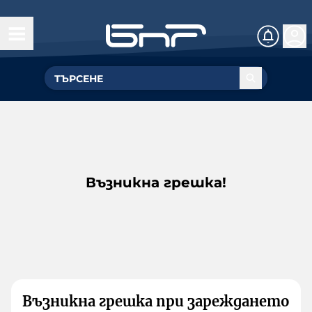
Възникна грешка!
Възникна грешка при зареждането