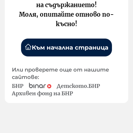
на съдържанието!
Моля, опитайте отново по-
късно!
Към начална страница
Или проверете още от нашите
сайтове:
БНР
Детското.БНР
Архивен фонд на БНР