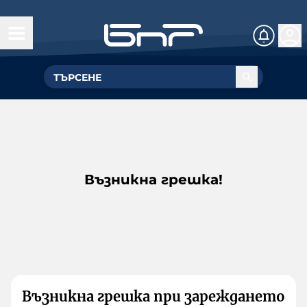
Възникна грешка!
Възникна грешка при зареждането