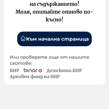
на съдържанието!
Моля, опитайте отново по-
късно!
Към начална страница
Или проверете още от нашите
сайтове:
БНР
Детското.БНР
Архивен фонд на БНР