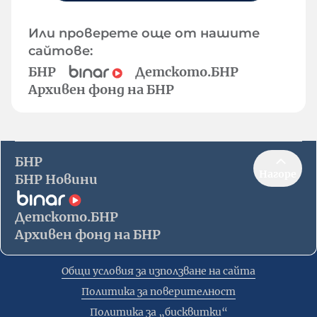
Или проверете още от нашите
сайтове:
БНР
Детското.БНР
Архивен фонд на БНР
БНР
Нагоре
БНР Новини
Детското.БНР
Архивен фонд на БНР
Общи условия за използване на сайта
Политика за поверителност
Политика за „бисквитки“