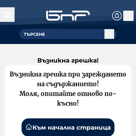
Възникна грешка!
Възникна грешка при зареждането
на съдържанието!
Моля, опитайте отново по-
късно!
Към начална страница