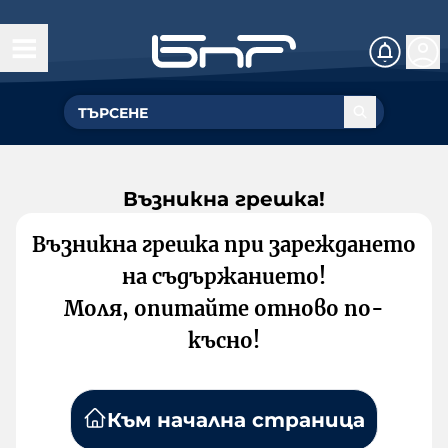
Възникна грешка!
Възникна грешка при зареждането
на съдържанието!
Моля, опитайте отново по-
късно!
Към начална страница