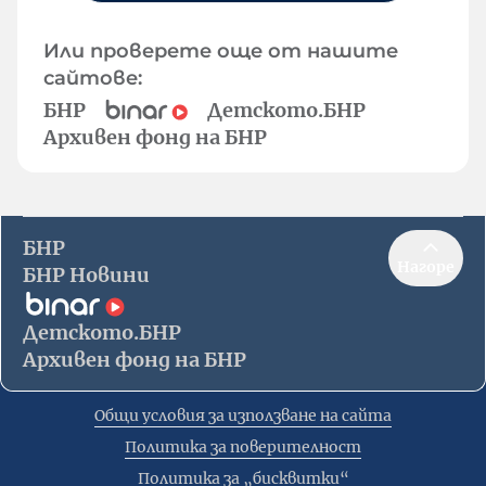
Или проверете още от нашите
сайтове:
БНР
Детското.БНР
Архивен фонд на БНР
БНР
Нагоре
БНР Новини
Детското.БНР
Архивен фонд на БНР
Общи условия за използване на сайта
Политика за поверителност
Политика за „бисквитки“