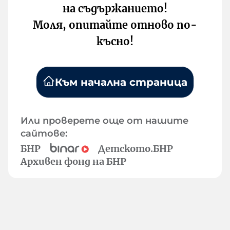
на съдържанието!
Моля, опитайте отново по-
късно!
Към начална страница
Или проверете още от нашите
сайтове:
БНР
Детското.БНР
Архивен фонд на БНР