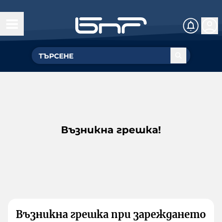
Възникна грешка!
Възникна грешка при зареждането