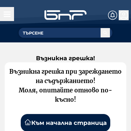
Възникна грешка!
Възникна грешка при зареждането
на съдържанието!
Моля, опитайте отново по-
късно!
Към начална страница