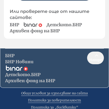
Или проверете още от нашите
сайтове:
БНР
Детското.БНР
Архивен фонд на БНР
БНР
Нагоре
БНР Новини
Детското.БНР
Архивен фонд на БНР
Общи условия за използване на сайта
Политика за поверителност
Политика за „бисквитки“