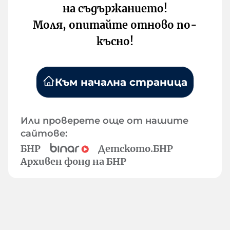
на съдържанието!
Моля, опитайте отново по-
късно!
Към начална страница
Или проверете още от нашите
сайтове:
БНР
Детското.БНР
Архивен фонд на БНР