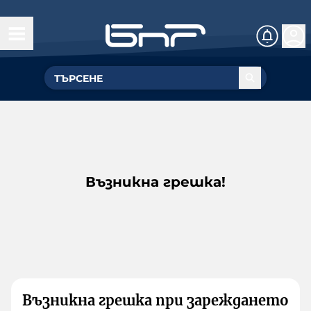
Възникна грешка!
Възникна грешка при зареждането