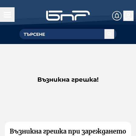
Възникна грешка!
Възникна грешка при зареждането