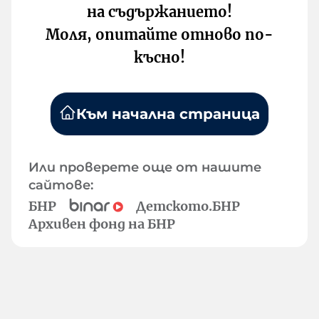
на съдържанието!
Моля, опитайте отново по-
късно!
Към начална страница
Или проверете още от нашите
сайтове:
БНР
Детското.БНР
Архивен фонд на БНР