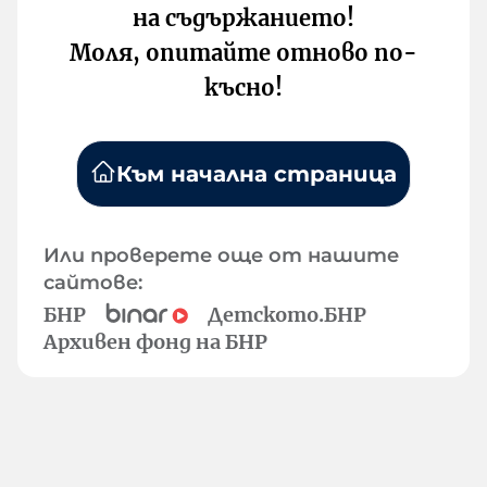
на съдържанието!
Моля, опитайте отново по-
късно!
Към начална страница
Или проверете още от нашите
сайтове:
БНР
Детското.БНР
Архивен фонд на БНР