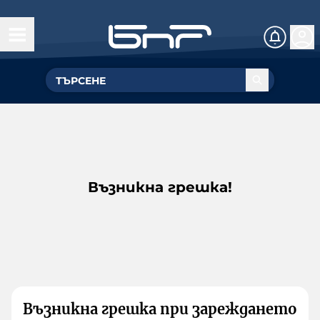
Възникна грешка!
Възникна грешка при зареждането