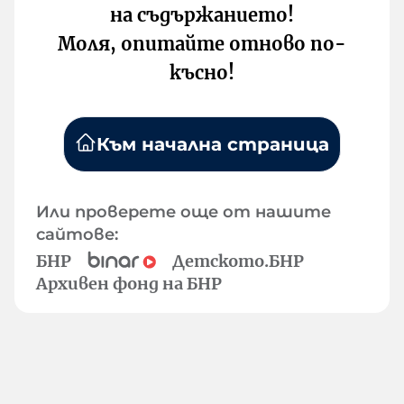
на съдържанието!
Моля, опитайте отново по-
късно!
Към начална страница
Или проверете още от нашите
сайтове:
БНР
Детското.БНР
Архивен фонд на БНР