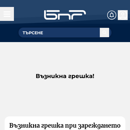
Възникна грешка!
Възникна грешка при зареждането