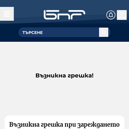
Възникна грешка!
Възникна грешка при зареждането