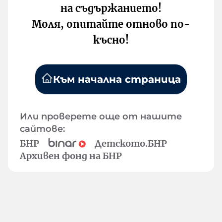
на съдържанието!
Моля, опитайте отново по-
късно!
Към начална страница
Или проверете още от нашите
сайтове:
БНР
Детското.БНР
Архивен фонд на БНР