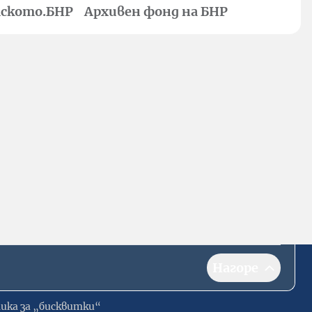
ското.БНР
Архивен фонд на БНР
Нагоре
ика за „бисквитки“