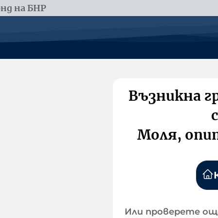
нд на БНР
Възникна г
Моля, опи
Или проверете ощ