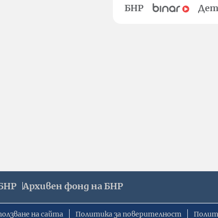
БНР
Дет
БНР
Архивен фонд на БНР
ползване на сайта
Политика за поверителност
Полит