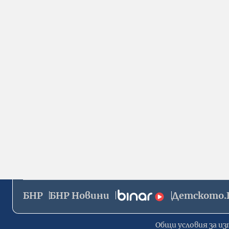
БНР
БНР Новини
Детското.
Общи условия за из