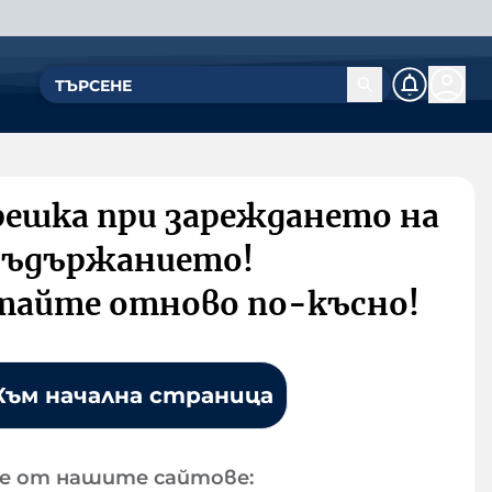
решка при зареждането на
съдържанието!
тайте отново по-късно!
Към начална страница
е от нашите сайтове: