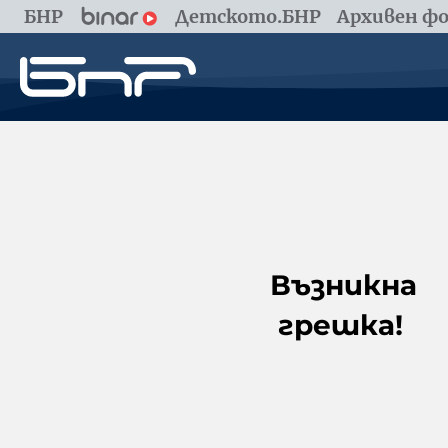
БНР
Детското.БНР
Архивен фо
Възникна
грешка!