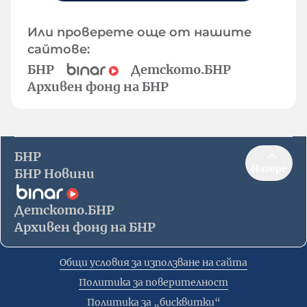
Или проверете още от нашите
сайтове:
БНР
Детското.БНР
Архивен фонд на БНР
БНР
Нагоре
БНР Новини
Детското.БНР
Архивен фонд на БНР
Общи условия за използване на сайта
Политика за поверителност
Политика за „бисквитки“