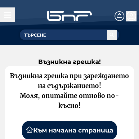
Възникна грешка!
Възникна грешка при зареждането
на съдържанието!
Моля, опитайте отново по-
късно!
Към начална страница