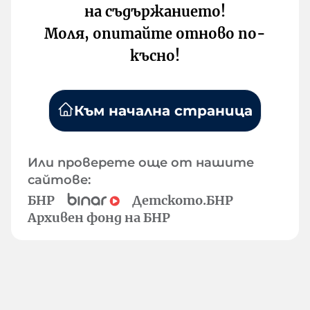
на съдържанието!
Моля, опитайте отново по-
късно!
Към начална страница
Или проверете още от нашите
сайтове:
БНР
Детското.БНР
Архивен фонд на БНР