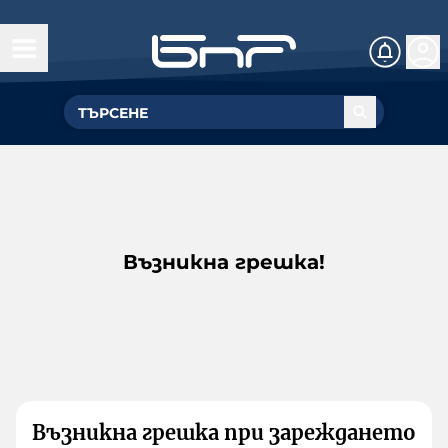
Възникна грешка!
Възникна грешка при зареждането