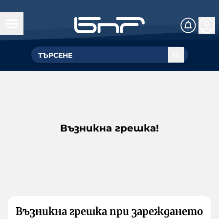
Възникна грешка!
Възникна грешка при зареждането