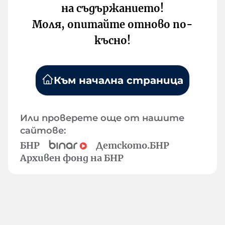
на съдържанието!
Моля, опитайте отново по-
късно!
Към начална страница
Или проверете още от нашите
сайтове:
БНР
Детското.БНР
Архивен фонд на БНР