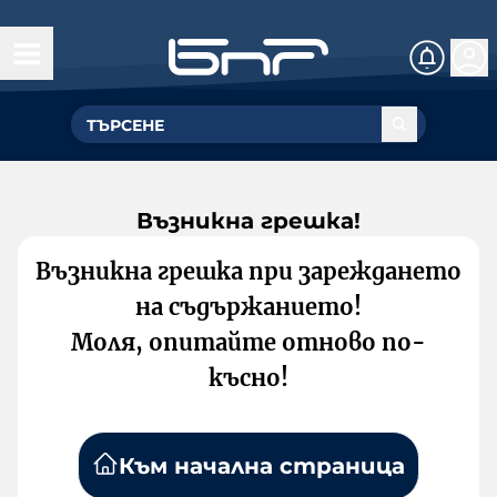
Възникна грешка!
Възникна грешка при зареждането
на съдържанието!
Моля, опитайте отново по-
късно!
Към начална страница