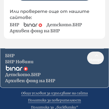
Или проверете още от нашите
сайтове:
БНР
Детското.БНР
Архивен фонд на БНР
БНР
Нагоре
БНР Новини
Детското.БНР
Архивен фонд на БНР
Общи условия за използване на сайта
Политика за поверителност
Политика за „бисквитки“