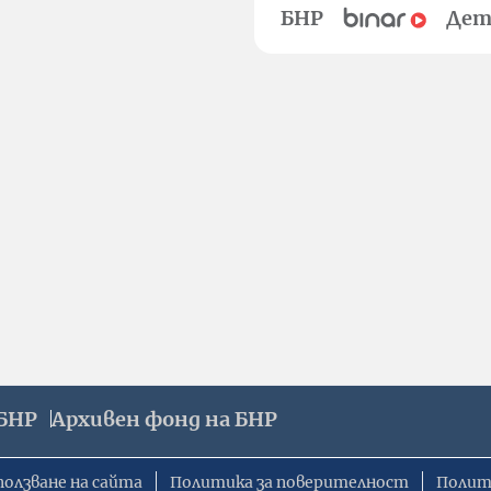
БНР
Дет
БНР
Архивен фонд на БНР
ползване на сайта
Политика за поверителност
Полит