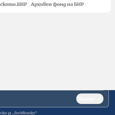
ското.БНР
Архивен фонд на БНР
Нагоре
ика за „бисквитки“