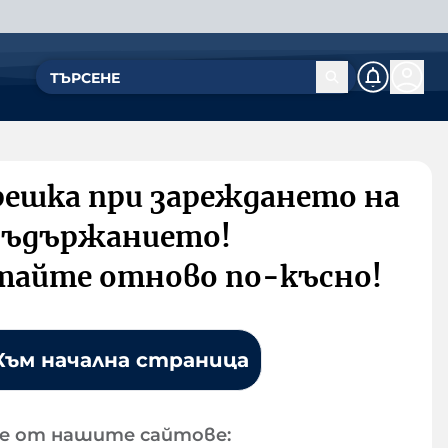
решка при зареждането на
съдържанието!
тайте отново по-късно!
Към начална страница
е от нашите сайтове: