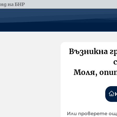
нд на БНР
Възникна г
Моля, опи
Или проверете ощ