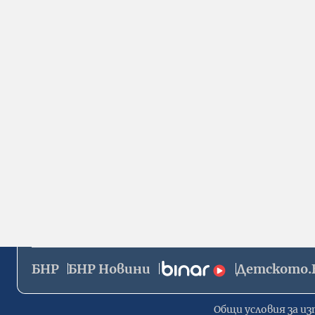
БНР
БНР Новини
Детското.
Общи условия за из