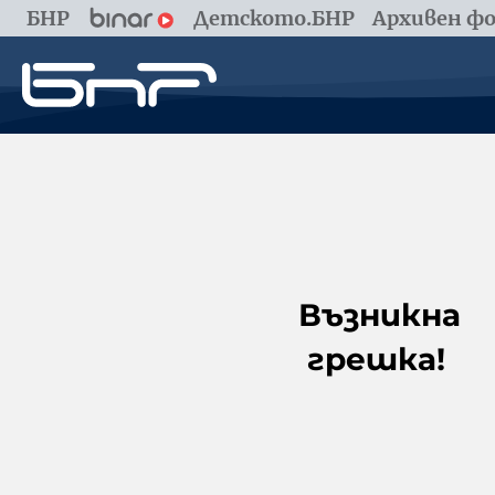
БНР
Детското.БНР
Архивен фо
Възникна
грешка!