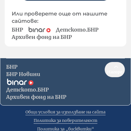
Или проверете още от нашите
сайтове:
БНР
Детското.БНР
Архивен фонд на БНР
БНР
Нагоре
БНР Новини
Детското.БНР
Архивен фонд на БНР
Общи условия за използване на сайта
Политика за поверителност
Политика за „бисквитки“