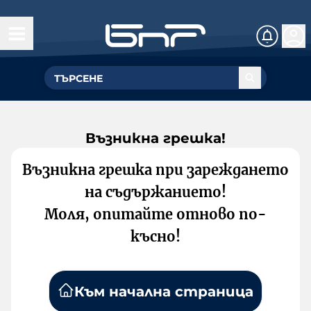
Възникна грешка!
Възникна грешка при зареждането
на съдържанието!
Моля, опитайте отново по-
късно!
Към начална страница